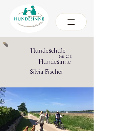
H
unde
s
chule
S
eit
2
011
H
unde
s
inne
S
ilvia
F
ischer