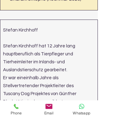
Stefan Kirchhoff
Stefan Kirchhoff hat 12 Jahre lang
hauptberuflich als Tierpfleger und
Tierheimleiter im Inlands- und
Auslandstierschutz gearbeitet.
Er war eineinhalb Jahre als
Stellvertretender Projektleiter des
Tuscany Dog Projektes von Günther
Bloch tätig, in dem verwilderte
Haushunde in Italien beobachtet worden
Phone
Email
Whatsapp
sind.
Nach seiner Tierschutztätigkeit
dokumentierte er fotografisch das Leben