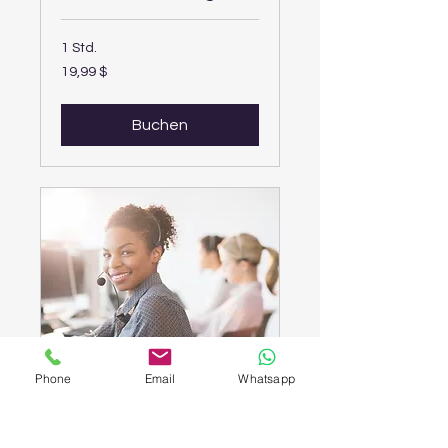
1 Std.
19,99
19,99 $
US-
Dollar
Buchen
Kundendienstanruf
Phone
Email
Whatsapp
1 Std.