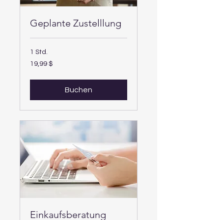
Geplante Zustelllung
1 Std.
19,99
19,99 $
US-
Dollar
Buchen
Einkaufsberatung